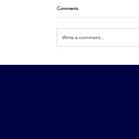
Comments
Write a comment...
דרישות תפקיד, אוי כמה שזה
חשוב. או שלא? ובכן, זה תלוי
בכמה דברים.