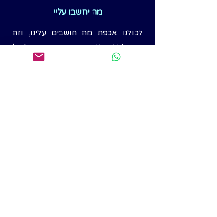
מה יחשבו עליי
לכולנו אכפת מה חושבים עלינו, וזה
סבבה! אני כאן כדי שנעבוד יחד על כל
האזורים שעליהם ניתן להשפיע בנוגע
לצורה שבה אנחנו נתפסים בין אם
בפגישה, בראיון או בדייט
Contact us
runaluf@gmail.com
|
📍Working Globally
© All Rights Reserved, Run Aluf