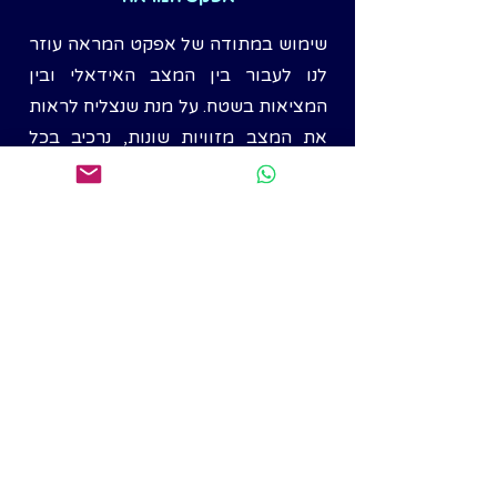
שימוש במתודה של אפקט המראה עוזר
לנו לעבור בין המצב האידאלי ובין
המציאות בשטח. על מנת שנצליח לראות
את המצב מזוויות שונות, נרכיב בכל
פעם משקפיים אחרות, פעם של הנהלה,
פעם של העובדים והעובדות וכמובן של
מחלקת משאבי האנוש, ובכך נוכל לדייק
את המשימות בפניהן עומד הארגון
Contact us
runaluf@gmail.com
|